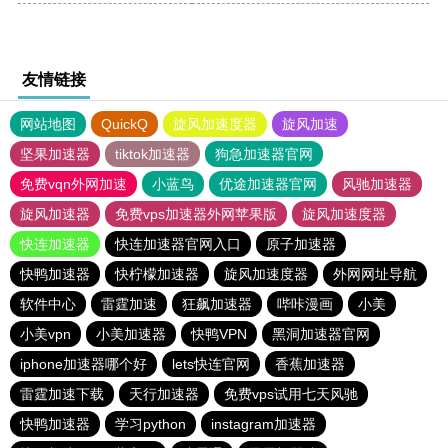
友情链接
网站地图
QuickQ
旋风加速度器
旋风加速
坚果加速器
tiktok加速器
狗急加速器官网
免费vqn外网加速
小蓝鸟
优途加速器官网
风驰加速器
旋风加速器
免费vps加速器外网苹果版
旋风加速度器
快连加速器
快连加速器官网入口
原子加速器
快鸭加速器
快柠檬加速器
旋风加速度器
外网网址导航
软件中心
雷霆加速
狂飙加速器
哔咔漫画
小美
小美vpn
小美加速器
快鸭VPN
黑洞加速器官网
iphone加速器哪个好
lets快连官网
香蕉加速器
雷霆加速下载
天行加速器
免费vps试用七天风驰
快鸭加速器
学习python
instagram加速器